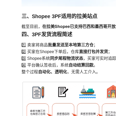
三、Shopee 3PF适用的拉美站点
在拉美Shopee已支持巴西和墨西哥开放
截至目前，
四、3PF发货流程简述
批量发送至本地第三方仓
1️⃣ 卖家将商品
；
直接打包并发货
2️⃣ 买家在Shopee下单后，仓库
；
同步尾程物流状态
3️⃣ Shopee系统
，买家可实时追
自动结算回款
4️⃣ 平台确认签收后，系统
。
自动化、透明化
整个过程
，无需人工介入。