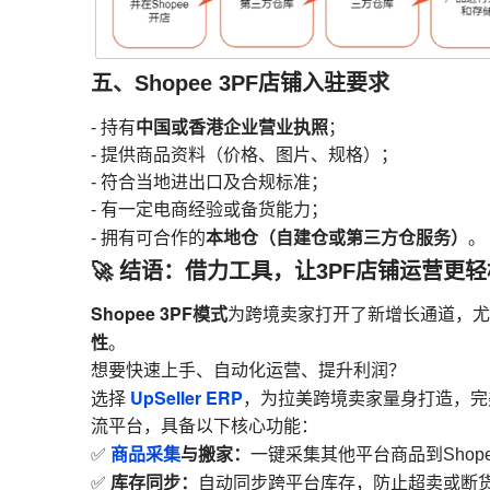
五、Shopee 3PF店铺入驻要求
中国或香港企业营业执照
- 持有
；
- 提供商品资料（价格、图片、规格）；
- 符合当地进出口及合规标准；
- 有一定电商经验或备货能力；
本地仓（自建仓或第三方仓服务）
- 拥有可合作的
。
🚀 结语：借力工具，让3PF店铺运营更
Shopee 3PF模式
为跨境卖家打开了新增长通道，尤
性
。
想要快速上手、自动化运营、提升利润？
UpSeller ERP
选择
，为拉美跨境卖家量身打造，
流平台，具备以下核心功能：
商品采集
与搬家：
✅
一键采集其他平台商品到Shop
库存同步：
✅
自动同步跨平台库存，防止超卖或断