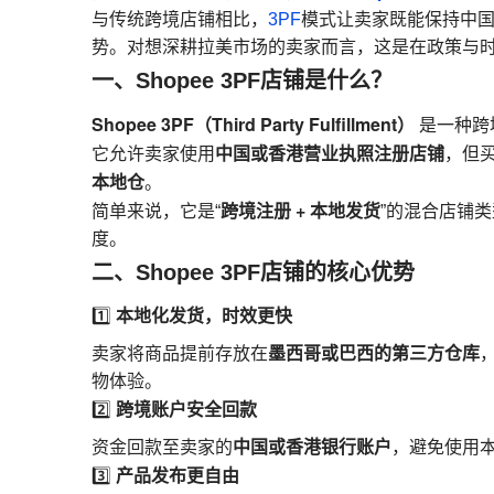
与传统跨境店铺相比，
3PF
模式让卖家既能保持中
势。对想深耕拉美市场的卖家而言，这是在政策与
一、Shopee 3PF店铺是什么？
Shopee 3PF（Third Party Fulfillment）
是一种跨
中国或香港营业执照注册店铺
它允许卖家使用
，但
本地仓
。
跨境注册 + 本地发货
简单来说，它是“
”的混合店铺
度。
二、Shopee 3PF店铺的核心优势
本地化发货，时效更快
1️⃣
墨西哥或巴西的第三方仓库
卖家将商品提前存放在
物体验。
跨境账户安全回款
2️⃣
中国或香港银行账户
资金回款至卖家的
，避免使用
产品发布更自由
3️⃣