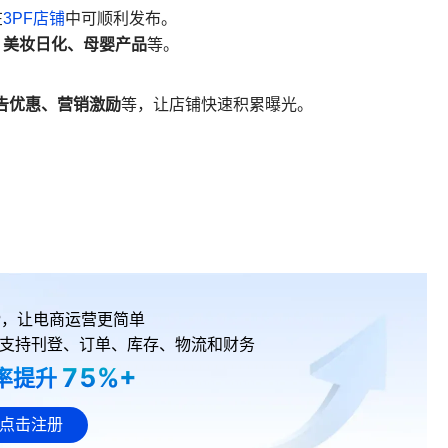
在
3PF店铺
中可顺利发布。
、美妆日化、母婴产品
等。
告优惠、营销激励
等，让店铺快速积累曝光。
RP，让电商运营更简单
支持刊登、订单、库存、物流和财务
75%+
率提升
点击注册