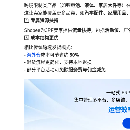
锂电池、液体、家居大件
跨境限制类产品（如
等）
汽车配件、家居用品
这让卖家能覆盖更多品类，如
专属资源扶持
4️⃣
流量扶持
活动位、广
Shopee为3PF卖家提供
，包括
成本结构更优
5️⃣
相比传统跨境发货模式：
50%
-
海外仓
成本可节省约
- 退货流程更简化，支持本地退换
免除服务费与佣金减免
- 部分平台活动可
一站式 E
集中管理多平台、多店铺，
运营效