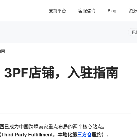
支持平台
客服咨询
Blog
资
巴
指南
e 3PF店铺，入驻指南
西
已成为中国跨境卖家重点布局的两个核心站点。
hird Party Fulfillment，本地化第
三方仓
履约）
。