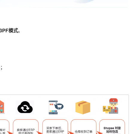
3PF模式
。
踪；