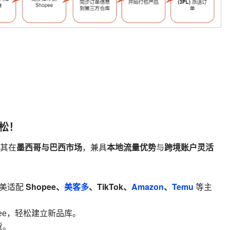
轻松！
墨西哥与巴西市场
本地流量优势
跨境账户灵活
其在
，兼具
与
Shopee、
美客多
、TikTok、
Amazon
、
Temu
完美适配
等主
ee，轻松建立新品库。
货。