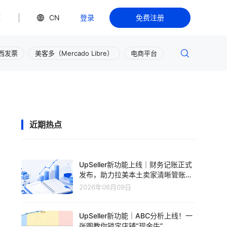
源
CN
登录
免费注册
西发票
美客多（Mercado Libre）
电商平台
近期热点
UpSeller新功能上线｜财务记账正式
发布，助力拉美本土卖家清晰管账、
轻松盈利
2026年06月09日
UpSeller新功能｜ABC分析上线！一
张图教你锁定店铺“现金牛”