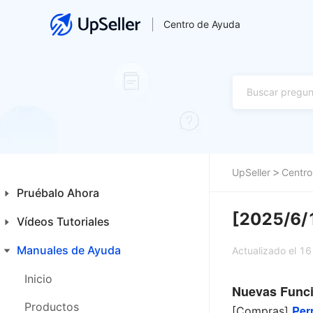
Centro de Ayuda
UpSeller
Centro
Pruébalo Ahora
[2025/6/
Vídeos Tutoriales
Guía para Principiantes
Primeros Pasos
Manuales de Ayuda
Inicio
Actualizado el 1
Funcionalidades Especiales
Productos
Inicio
Nuevas Func
Ventas
Productos
Per
[Compras]