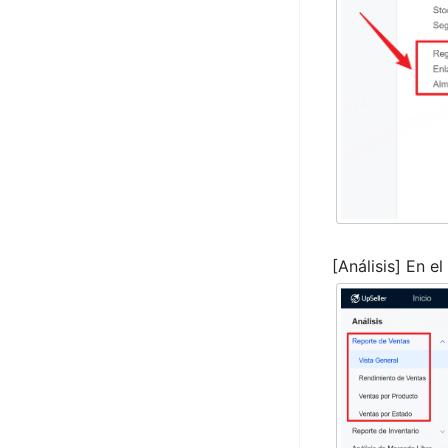
Almacen 3PL
Logística 3PL
APP Mobile
Perfil
Planes
Sobre Plataformas
Sobre Migración de Datos
[Análisis] En el