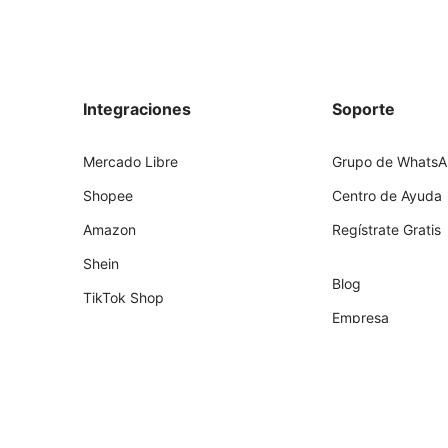
Integraciones
Soporte
Mercado Libre
Grupo de Whats
Shopee
Centro de Ayuda
Amazon
Regístrate Gratis
Shein
Blog
TikTok Shop
Empresa
Shopify
Socios
Tiendanube
Programa de Part
Temu
Falabella