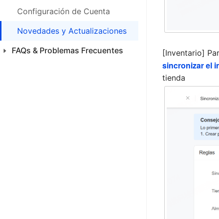
FAQs & Problemas Frecuentes
Configuración de Cuenta
Novedades y Actualizaciones
FAQs & Problemas Frecuentes
[Inventario] Pa
sincronizar el 
Productos
tienda
Ventas
CFDI 4.0 México
Inventario
SAC
Análisis
Finanza
Configuraciones