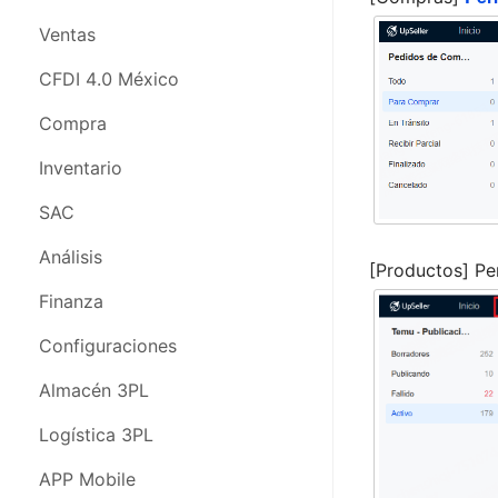
CFDI 4.0 México
Ventas
Compras
CFDI 4.0 México
Inventario
Compra
SAC
Inventario
Análisis
SAC
Finanza
Análisis
[Productos] Pe
Configuraciones
Finanza
Almacén 3PL
Configuraciones
Logística 3PL
Almacén 3PL
APP Movil
Logística 3PL
Webinars
APP Mobile