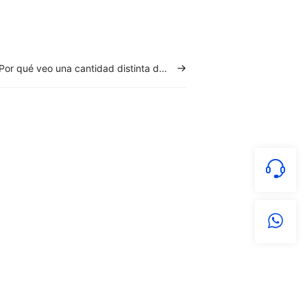
Por qué veo una cantidad distinta de productos en UpSeller y en Centro de Vendedores de Mercado Libre?