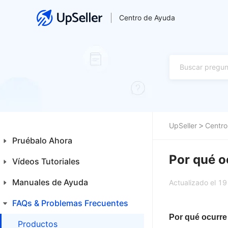
Centro de Ayuda
UpSeller
Centro
Pruébalo Ahora
Por qué o
Vídeos Tutoriales
Guía para Principiantes
Primeros Pasos
Manuales de Ayuda
Inicio
Actualizado el 1
Funcionalidades Especiales
Productos
FAQs & Problemas Frecuentes
Inicio
Por qué ocurre
Ventas
Productos
Productos