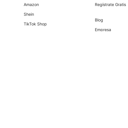
Amazon
Regístrate Gratis
Shein
Blog
TikTok Shop
Empresa
Shopify
Socios
Tiendanube
Programa de Part
Temu
Falabella
AliExpress
Magalu
Kwai Shop
Americanas