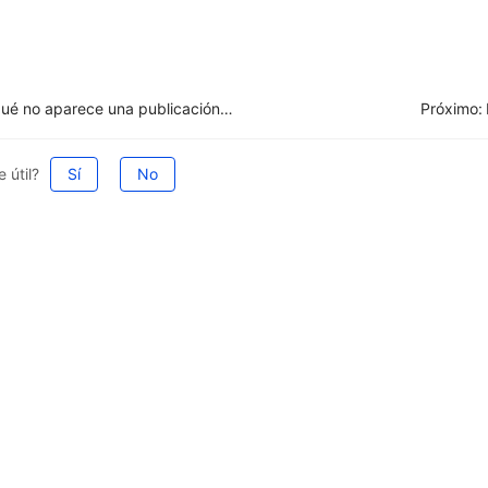
Por qué no aparece una publicación en Mercado Libre después de publicarla en UpSeller
Próximo:
 útil?
Sí
No