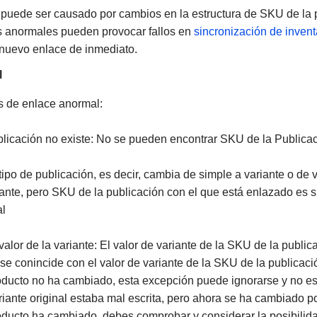
puede ser causado por cambios en la estructura de SKU de la pu
 anormales pueden provocar fallos en
sincronización de invent
 nuevo enlace de inmediato.
l
os de enlace anormal:
licación no existe: No se pueden encontrar SKU de la Publicac
tipo de publicación, es decir, cambia de simple a variante o de 
ante, pero SKU de la publicación con el que está enlazado es si
al
valor de la variante: El valor de variante de la SKU de la public
se conincide con el valor de variante de la SKU de la publicació
roducto no ha cambiado, esta excepción puede ignorarse y no es
riante original estaba mal escrita, pero ahora se ha cambiado por
oducto ha cambiado, debes comprobar y considerar la posibilid