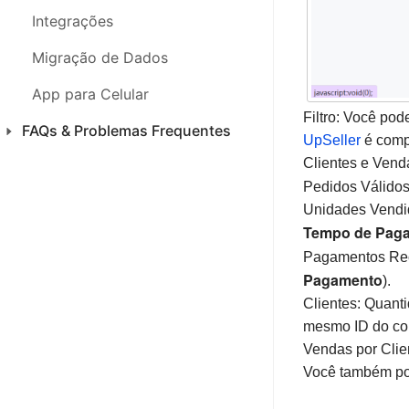
Integrações
Migração de Dados
App para Celular
Filtro: Você pode
FAQs & Problemas Frequentes
UpSeller
é comp
Clientes e Venda
Produtos
Pedidos Válidos
Introdução
Unidades Vendid
Tempo de Pag
Pedidos
Pagamentos Rece
Notas Fiscais
Pagamento
).
Clientes: Quant
Estoque
mesmo ID do com
Vendas por Clie
Análises
Você também pod
Financeiro