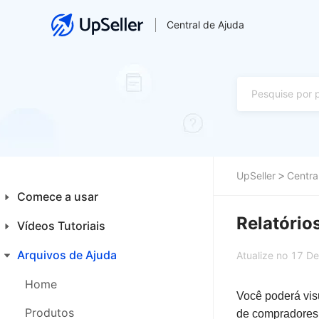
Central de Ajuda
UpSeller
Centra
Comece a usar
Relatório
Vídeos Tutoriais
Introdução aos Iniciantes
Plataformas
Arquivos de Ajuda
Financeiro
Atualize no 17 D
Primeiros Passos
Integrações
Home
Você poderá vis
Produtos
Produtos
de compradores, 