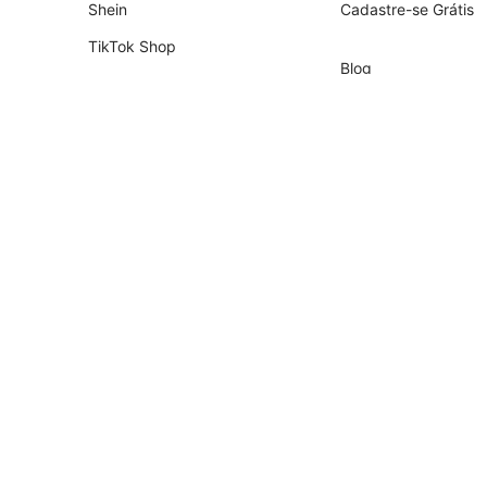
Shein
Cadastre-se Grátis
TikTok Shop
Blog
Shopify
Empresa
Nuvemshop
Parceiros
Temu
Contador
Falabella
Recrutamento de Pa
AliExpress
Magalu
Kwai Shop
Americanas