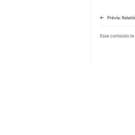
SAC
Integrações
Prévia:
Configurações
Esse conteúdo t
Conta
APP
Planos e Preços