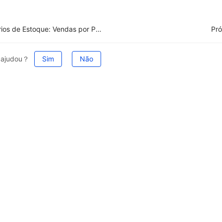
Relatórios de Estoque: Vendas por Produtos do Armazém
Pró
e ajudou？
Sim
Não