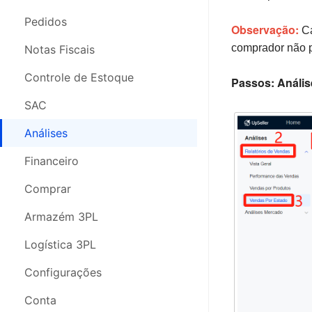
Pedidos
Pedidos
Observação:
Ca
Nota Fiscal
comprador não p
Notas Fiscais
Estoque
Controle de Estoque
Passos: Anális
Análises
SAC
SAC
Análises
Compras
Financeiro
Configurações
Comprar
Segurança da Conta
Armazém 3PL
Webinars
Logística 3PL
Configurações
Conta