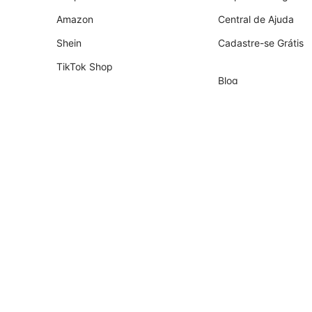
Amazon
Central de Ajuda
Shein
Cadastre-se Grátis
TikTok Shop
Blog
Shopify
Empresa
Nuvemshop
Parceiros
Temu
Contador
Falabella
Recrutamento de Pa
AliExpress
Magalu
Kwai Shop
Americanas