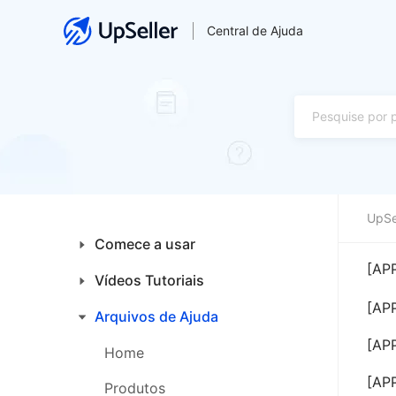
Central de Ajuda
UpSe
Comece a usar
[APP
Vídeos Tutoriais
Introdução aos Iniciantes
[APP
Plataformas
Arquivos de Ajuda
Financeiro
[APP
Primeiros Passos
Integrações
Home
[APP
Produtos
Produtos