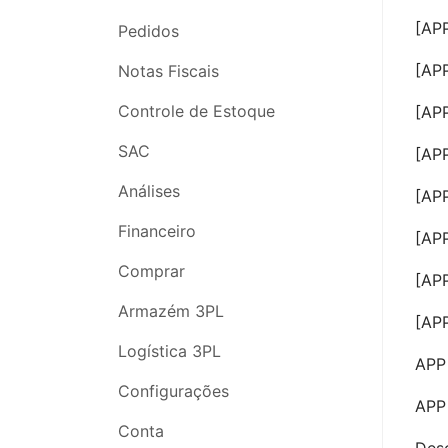
[APP
Pedidos
Pedidos
Nota Fiscal
[AP
Notas Fiscais
Estoque
Controle de Estoque
[APP
Análises
SAC
[AP
SAC
Análises
[APP
Compras
Financeiro
[APP
Configurações
Comprar
[AP
Segurança da Conta
Armazém 3PL
[AP
Webinars
Logística 3PL
APP
Configurações
APP 
Conta