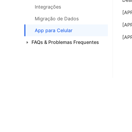
Des
Integrações
[APP
Migração de Dados
[APP
App para Celular
[APP
FAQs & Problemas Frequentes
Produtos
Introdução
Pedidos
Notas Fiscais
Estoque
Análises
Financeiro