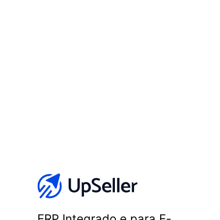
SAC
Integrações
Configurações
Conta
APP
Planos e Preços
ERP Integrado e para E-