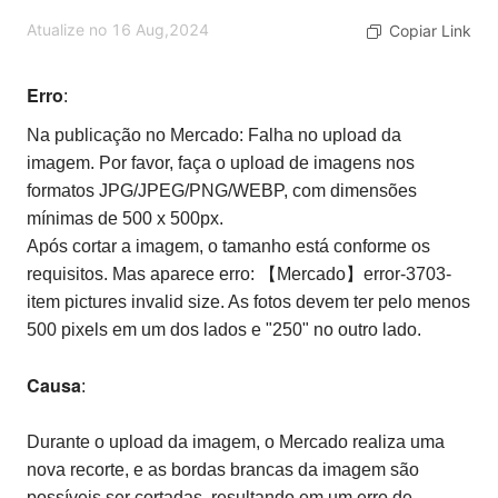
Atualize no 16 Aug,2024
Copiar Link
Erro
:
Na publicação no Mercado: Falha no upload da
imagem. Por favor, faça o upload de imagens nos
formatos JPG/JPEG/PNG/WEBP, com dimensões
mínimas de 500 x 500px.
Após cortar a imagem, o tamanho está conforme os
requisitos. Mas aparece erro: 【Mercado】error-3703-
item pictures invalid size. As fotos devem ter pelo menos
500 pixels em um dos lados e "250" no outro lado.
Causa
:
Durante o upload da imagem, o Mercado realiza uma
nova recorte, e as bordas brancas da imagem são
possíveis ser cortadas, resultando em um erro de