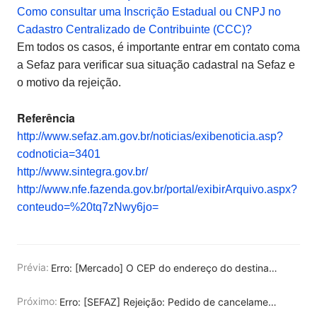
Como consultar uma Inscrição Estadual ou CNPJ no
Cadastro Centralizado de Contribuinte (CCC)?
Em todos os casos, é importante entrar em contato coma
a Sefaz para verificar sua situação cadastral na Sefaz e
o motivo da rejeição.
Referência
http://www.sefaz.am.gov.br/noticias/exibenoticia.asp?
codnoticia=3401
http://www.sintegra.gov.br/
http://www.nfe.fazenda.gov.br/portal/exibirArquivo.aspx?
conteudo=%20tq7zNwy6jo=
Prévia:
Erro: [Mercado] O CEP do endereço do destinatário em detalhes do pedido do UpSeller não coincide com o CEP do endereço do destinatário da Central de Vendedor.
Próximo:
Erro: [SEFAZ] Rejeição: Pedido de cancelamento para NF-e com CT-e ou MDF-e