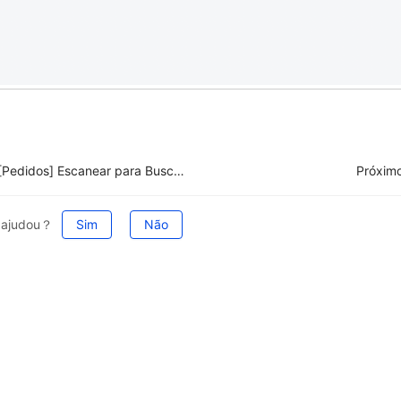
[APP] [Pedidos] Escanear para Buscar
Próximo
e ajudou？
Sim
Não