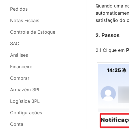
Quando uma no
Pedidos
Pedidos
automaticament
Nota Fiscal
satisfação do c
Notas Fiscais
Estoque
Controle de Estoque
2. Passos
Análises
SAC
P
2.1 Clique em
SAC
Análises
Compras
Financeiro
Configurações
Comprar
Segurança da Conta
Armazém 3PL
Webinars
Logística 3PL
Configurações
Conta