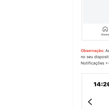
SAC
Integrações
Configurações
Conta
APP
Observação:
A
Planos e Preços
no seu disposi
Notificações >