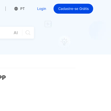
PT
Login
Cadastre-se Grátis
PP