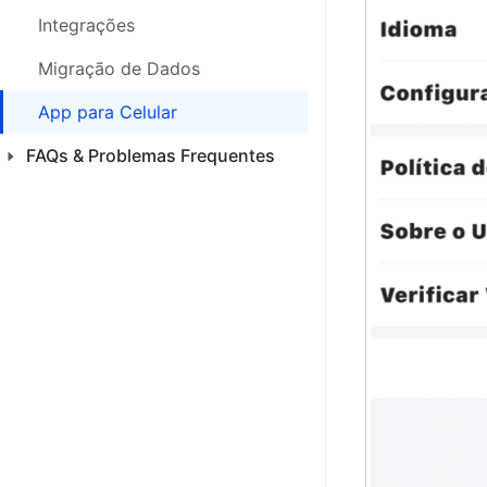
Integrações
Migração de Dados
App para Celular
FAQs & Problemas Frequentes
Produtos
Introdução
Pedidos
Notas Fiscais
Estoque
Análises
Financeiro