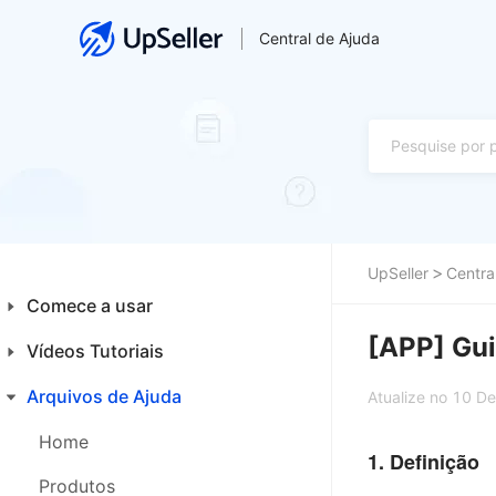
Central de Ajuda
UpSeller
Centra
Comece a usar
[APP] Gui
Vídeos Tutoriais
Introdução aos Iniciantes
Plataformas
Arquivos de Ajuda
Financeiro
Atualize no 10 D
Primeiros Passos
Integrações
Home
1. Definição
Produtos
Produtos