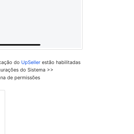
ficação do
UpSeller
estão habilitadas
igurações do Sistema >>
ina de permissões