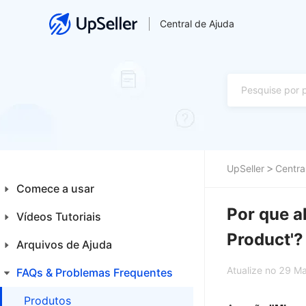
Central de Ajuda
UpSeller
Centra
Comece a usar
Por que a
Vídeos Tutoriais
Introdução aos Iniciantes
Product'?
Plataformas
Arquivos de Ajuda
Financeiro
Primeiros Passos
Atualize no 29 M
Integrações
FAQs & Problemas Frequentes
Home
Produtos
Produtos
Produtos