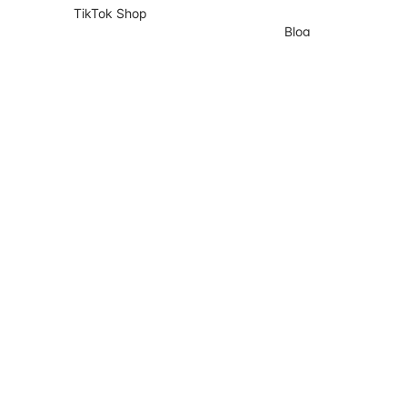
TikTok Shop
Blog
Shopify
Empresa
Nuvemshop
Parceiros
Temu
Contador
Falabella
Recrutamento de Pa
AliExpress
Magalu
Kwai Shop
Americanas