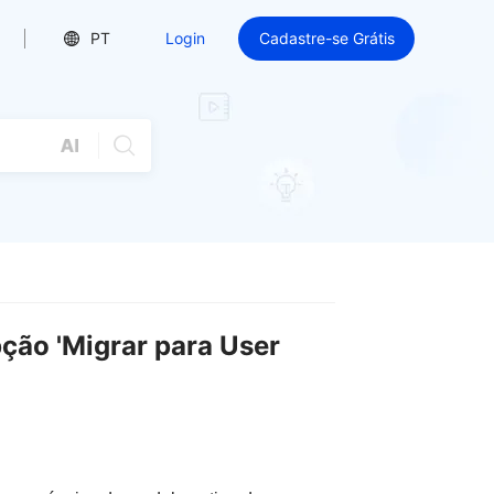
PT
Login
Cadastre-se Grátis
ção 'Migrar para User