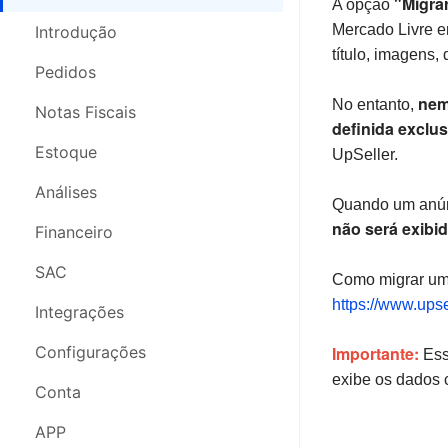
"Migra
A opção
Pedidos
Pedidos
Mercado Livre e
Introdução
título, imagens
Nota Fiscal
Notas Fiscais
Pedidos
nem
No entanto,
Estoque
Controle de Estoque
Notas Fiscais
definida exclu
Análises
SAC
Estoque
UpSeller.
SAC
Análises
Análises
Quando um anú
não será exibi
Compras
Financeiro
Financeiro
Configurações
Comprar
SAC
Como migrar um
https://www.ups
Segurança da Conta
Armazém 3PL
Integrações
Webinars
Logística 3PL
Configurações
Importante:
Ess
exibe os dados c
Configurações
Conta
Conta
APP