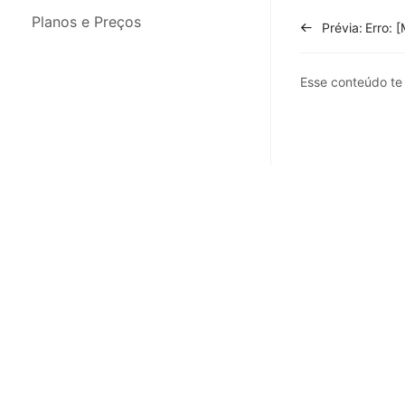
Integrações
Planos e Preços
Prévia:
Migração de Dados
Esse conteúdo t
App para Celular