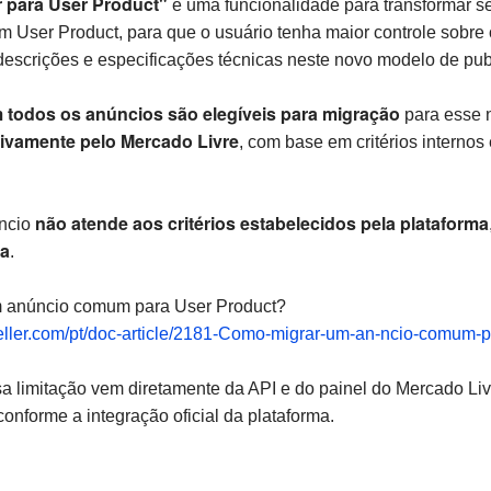
r para User Product"
é uma funcionalidade para transformar s
m User Product, para que o usuário tenha maior controle sobre
, descrições e especificações técnicas neste novo modelo de pu
 todos os anúncios são elegíveis para migração
para esse 
sivamente pelo Mercado Livre
, com base em critérios internos
não atende aos critérios estabelecidos pela plataforma
ncio
da
.
 anúncio comum para User Product?
eller.com/pt/doc-article/2181-Como-migrar-um-an-ncio-comum-
a limitação vem diretamente da API e do painel do Mercado Livr
onforme a integração oficial da plataforma.