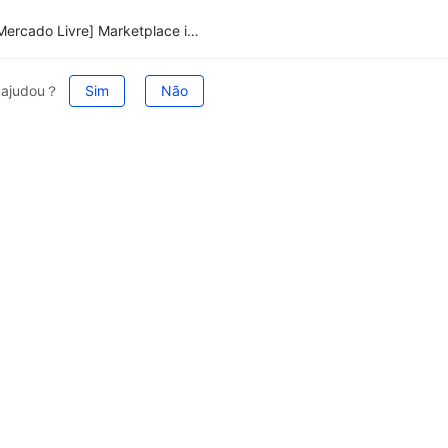
Erro: [Mercado Livre] Marketplace informou que o código de barras do seu anúncio não foi preenchido, o que causou a falha na publicação.
e ajudou？
Sim
Não