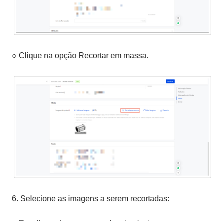
○ Clique na opção Recortar em massa.
6. Selecione as imagens a serem recortadas: