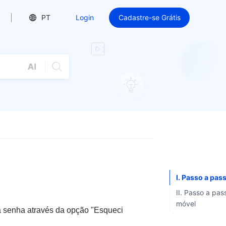
PT
Login
Cadastre-se Grátis
I. Passo a pa
II. Passo a pas
móvel
 a senha através da opção "Esqueci