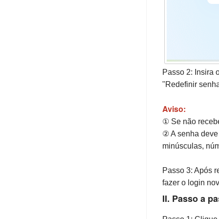
Passo 2: Insira 
"Redefinir senha
Aviso:
① Se não receber
② A senha deve t
minúsculas, núm
Passo 3: Após re
fazer o login no
II. Passo a p