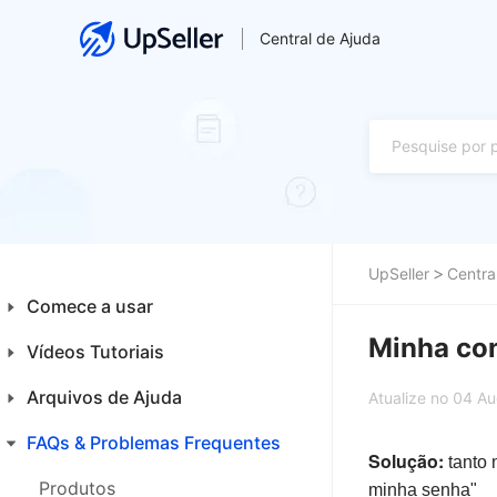
Central de Ajuda
UpSeller
Centra
Comece a usar
Minha con
Vídeos Tutoriais
Introdução aos Iniciantes
Plataformas
Arquivos de Ajuda
Financeiro
Atualize no 04 A
Primeiros Passos
Integrações
FAQs & Problemas Frequentes
Home
Solução:
tanto 
Produtos
Produtos
Produtos
minha senha"