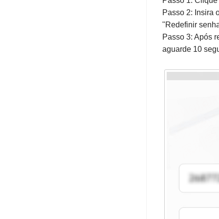
Passo 1: Clique
Passo 2: Insira 
"Redefinir senha
Passo 3: Após re
aguarde 10 segu