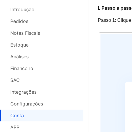
I. Passo a pas
Pedidos
Pedidos
Introdução
Nota Fiscal
Passo 1: Clique
Notas Fiscais
Pedidos
Estoque
Controle de Estoque
Notas Fiscais
Análises
SAC
Estoque
SAC
Análises
Análises
Compras
Financeiro
Financeiro
Configurações
Comprar
SAC
Segurança da Conta
Armazém 3PL
Integrações
Webinars
Logística 3PL
Configurações
Configurações
Conta
Conta
APP