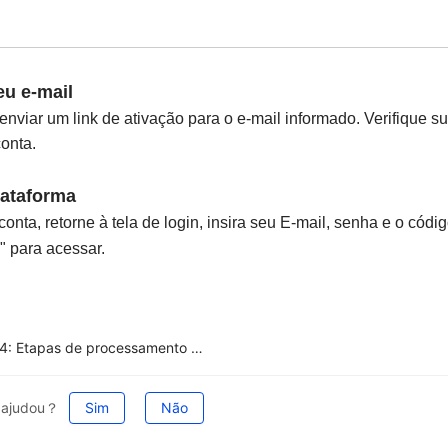
eu e-mail
nviar um link de ativação para o e-mail informado. Verifique su
conta.
lataforma
conta, retorne à tela de login, insira seu E-mail, senha e o có
" para acessar.
Passo 4: Etapas de processamento de pedidos no UpSeller
e ajudou？
Sim
Não