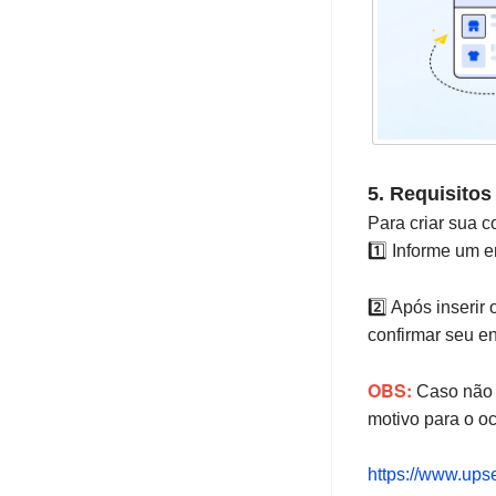
5. Requisitos
Para criar sua 
1️⃣ Informe um e
2️⃣ Após inserir 
confirmar seu e
OBS:
Caso não t
motivo para o oc
https://www.upse