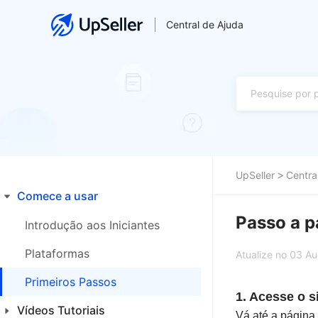
Central de Ajuda
UpSeller
Centra
Comece a usar
Passo a p
Introdução aos Iniciantes
Plataformas
Atualize no 03 A
Primeiros Passos
1. Acesse o s
Vídeos Tutoriais
Vá até a página 