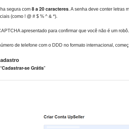
8 a 20 caracteres
enha segura com
. A senha deve conter letras
iais (como ! @ # $ % ^ & *).
CAPTCHA apresentado para confirmar que você não é um robô.
 número de telefone com o DDD no formato internacional, começ
cadastro
Cadastrar-se Grátis
“
”