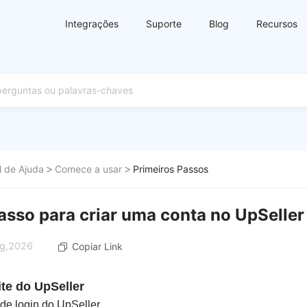
Integrações
Suporte
Blog
Recursos
l de Ajuda
Comece a usar
Primeiros Passos
asso para criar uma conta no UpSeller
ug,2026
Copiar Link
ite do UpSeller
de login do UpSeller.