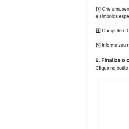
3️⃣ Crie uma s
e símbolos espec
4️⃣ Complete o 
5️⃣ Informe seu
6. Finalize o 
Clique no botão 