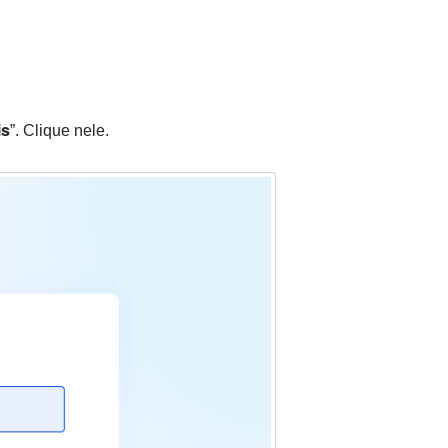
is
”. Clique nele.