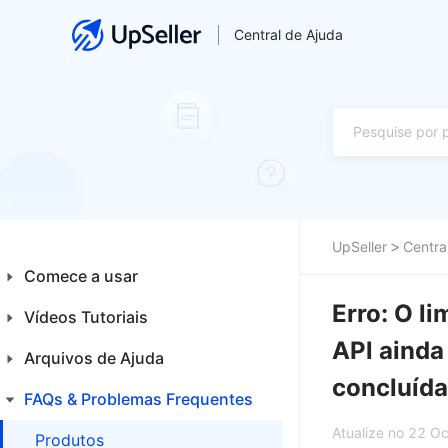
Central de Ajuda
UpSeller
Centra
Comece a usar
Erro: O li
Vídeos Tutoriais
Introdução aos Iniciantes
APl ainda
Plataformas
Arquivos de Ajuda
Financeiro
concluída
Primeiros Passos
Integrações
FAQs & Problemas Frequentes
Home
Atualize no 22 O
Produtos
Produtos
Produtos