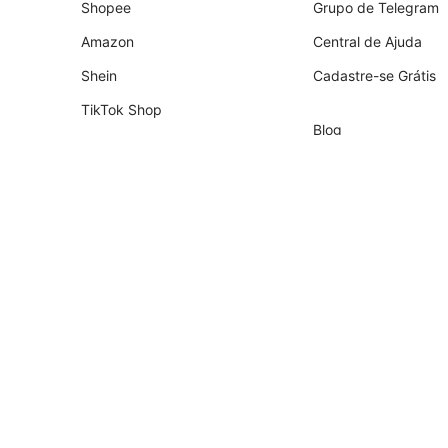
Shopee
Grupo de Telegram
Amazon
Central de Ajuda
Shein
Cadastre-se Grátis
TikTok Shop
Blog
Shopify
Empresa
Nuvemshop
Parceiros
Temu
Contador
Falabella
Recrutamento de Pa
AliExpress
Magalu
Kwai Shop
Americanas