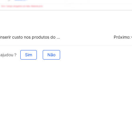
Como inserir custo nos produtos do armazém
Próximo:
e ajudou？
Sim
Não