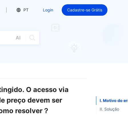
PT
Login
Cadastre-se Grátis
atingido. O acesso via
de preço devem ser
I. Motivo do er
Como resolver？
II. Solução