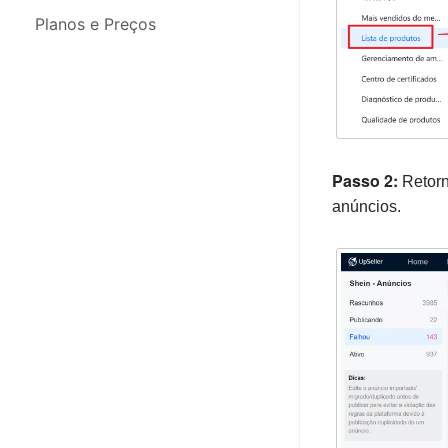
Integrações
Planos e Preços
Migração de Dados
App para Celular
Passo 2:
Retor
anúncios.