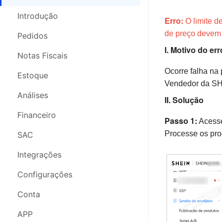
Pedidos
Pedidos
Introdução
Erro:
O limite d
de preço devem 
Nota Fiscal
Notas Fiscais
Pedidos
I. Motivo do err
Estoque
Controle de Estoque
Notas Fiscais
Ocorre falha na
Análises
SAC
Estoque
Vendedor da S
SAC
Análises
Análises
II. Solução
Compras
Financeiro
Financeiro
Passo 1:
Acesse
Configurações
Comprar
Processe os pro
SAC
Segurança da Conta
Armazém 3PL
Integrações
Webinars
Logística 3PL
Configurações
Configurações
Conta
Conta
APP