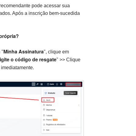
 recomendante pode acessar sua
dados. Após a inscrição bem-sucedida
própria?
Minha Assinatura
 "
", clique em
igite o código de resgate
" >> Clique
r imediatamente.