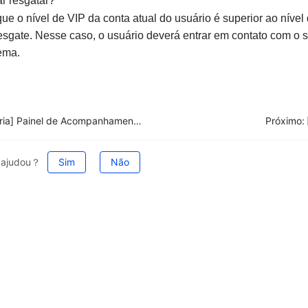
ar resgatar?
que o nível de VIP da conta atual do usuário é superior ao nível
resgate. Nesse caso, o usuário deverá entrar em contato com o 
ema.
[Parceria] Painel de Acompanhamento
Próximo:
e ajudou？
Sim
Não