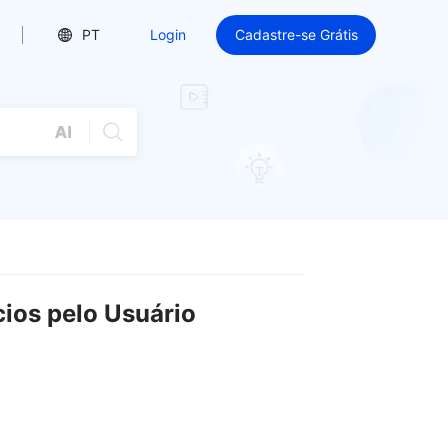
PT
Login
Cadastre-se Grátis
ios pelo Usuário