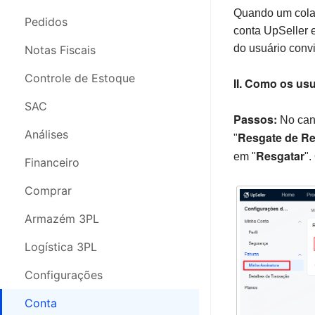
Quando um cola
Pedidos
Pedidos
conta UpSeller 
Nota Fiscal
do usuário convi
Notas Fiscais
Estoque
Controle de Estoque
II. Como os us
Análises
SAC
Passos:
No cant
SAC
Análises
Resgate de R
"
Resgatar
em "
".
Compras
Financeiro
Configurações
Comprar
Segurança da Conta
Armazém 3PL
Webinars
Logística 3PL
Configurações
Conta