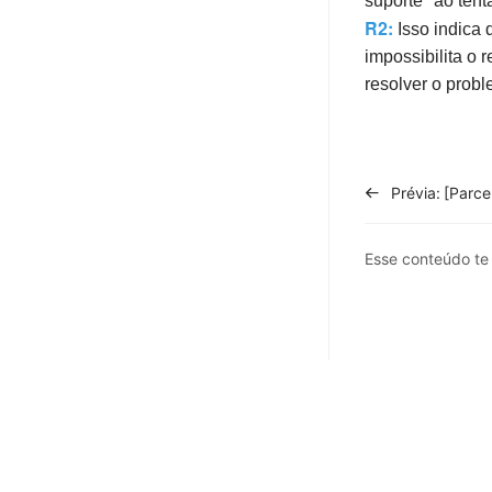
suporte" ao tent
SAC
R2:
Isso indica 
impossibilita o 
Integrações
resolver o probl
Configurações
Conta
APP
Prévia:
Planos e Preços
Esse conteúdo t