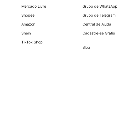
Mercado Livre
Grupo de WhatsApp
Shopee
Grupo de Telegram
Amazon
Central de Ajuda
Shein
Cadastre-se Grátis
TikTok Shop
Blog
Shopify
Empresa
Nuvemshop
Parceiros
Temu
Contador
Falabella
Recrutamento de Pa
AliExpress
Magalu
Kwai Shop
Americanas