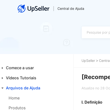
Central de Ajuda
UpSeller
Centra
Comece a usar
[Recompen
Vídeos Tutoriais
Introdução aos Iniciantes
Plataformas
Arquivos de Ajuda
Financeiro
Atualize no 28 O
Primeiros Passos
Integrações
Home
I. Definição
Produtos
Produtos