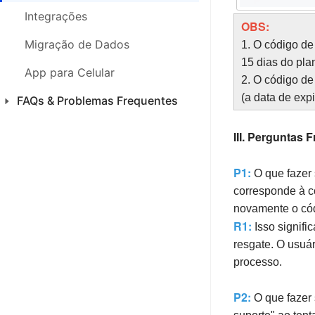
Integrações
OBS:
Migração de Dados
1. O código de
15 dias do plan
App para Celular
2. O código de
(a data de exp
FAQs & Problemas Frequentes
Produtos
III. Perguntas 
Introdução
P1:
O que fazer 
Pedidos
corresponde à co
novamente o cód
Notas Fiscais
R1:
Isso signifi
Estoque
resgate. O usuár
processo.
Análises
P2:
Financeiro
O que fazer