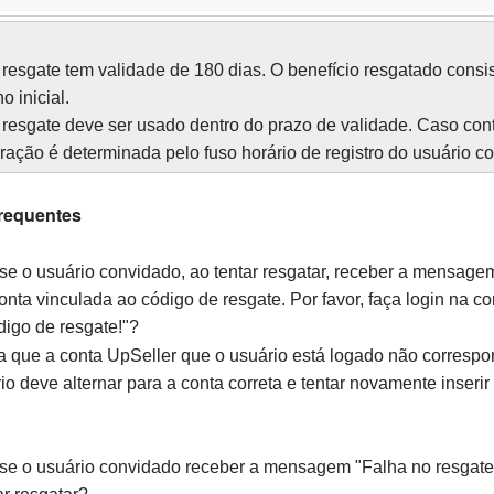
 resgate tem validade de 180 dias. O benefício resgatado consi
o inicial.
 resgate deve ser usado dentro do prazo de validade. Caso cont
iração é determinada pelo fuso horário de registro do usuário c
Frequentes
se o usuário convidado, ao tentar resgatar, receber a mensage
nta vinculada ao código de resgate. Por favor, faça login na co
igo de resgate!"?
ca que a conta UpSeller que o usuário está logado não corresp
io deve alternar para a conta correta e tentar novamente inseri
 se o usuário convidado receber a mensagem "Falha no resgate,