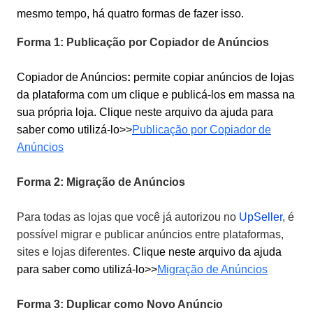
mesmo tempo, há quatro formas de fazer isso.
Forma 1: Publicação por Copiador de Anúncios
Copiador de Anúncios
:
permite co
p
i
a
r
anúncios de lojas
da plataforma com um clique e publicá-los em
m
a
s
s
a
na
sua própria loja.
C
l
i
q
u
e
n
e
s
t
e
a
r
q
u
i
v
o
d
a
a
j
u
d
a
p
a
r
a
s
a
b
e
r
c
o
m
o
utilizá-lo
>
>
Publicação por Copiador de
Anúncios
Forma 2
: Migração de Anúncios
Para todas as lojas que você já autorizou no
UpSeller
, é
possível migrar e publicar anúncios entre plataformas,
sites e lojas diferentes.
C
l
i
q
u
e
n
e
s
t
e
a
r
q
u
i
v
o
d
a
a
j
u
d
a
p
a
r
a
s
a
b
e
r
c
o
m
o
utilizá-lo
>
>
Migração de Anúncios
Forma 3
: Duplicar como Novo Anúncio