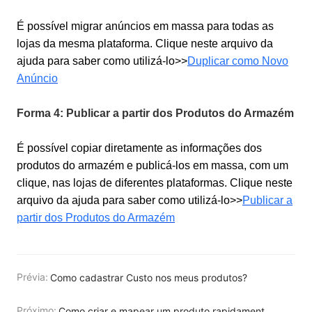
É possível migrar anúncios em m
a
s
s
a
para todas as
lojas da mesma plataforma.
C
l
i
q
u
e
n
e
s
t
e
a
r
q
u
i
v
o
d
a
a
j
u
d
a
p
a
r
a
s
a
b
e
r
c
o
m
o
utilizá-lo
>
>
Duplicar como Novo
Anúncio
Forma 4:
Publicar a partir dos Produtos do Armazém
É possível copiar diretamente as informações dos
produtos do a
r
m
a
z
é
m
e publicá-los em
m
a
s
s
a
, com um
clique, nas lojas de diferentes plataformas.
C
l
i
q
u
e
n
e
s
t
e
a
r
q
u
i
v
o
d
a
a
j
u
d
a
p
a
r
a
s
a
b
e
r
c
o
m
o
utilizá
-
l
o
>
>
Publicar a
partir dos Produtos do Armazém
Prévia:
Como cadastrar Custo nos meus produtos?
Próximo:
Como criar e mapear um produto rapidamente quando o SKU não foi preenchido?