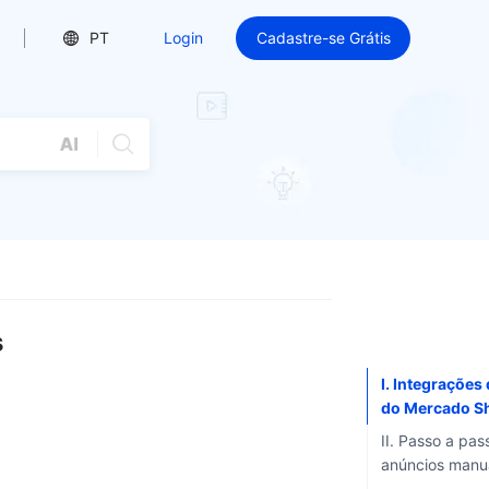
PT
Login
Cadastre-se Grátis
s
I. Integrações 
do Mercado Sh
II. Passo a pas
anúncios manu
passo: Clique 