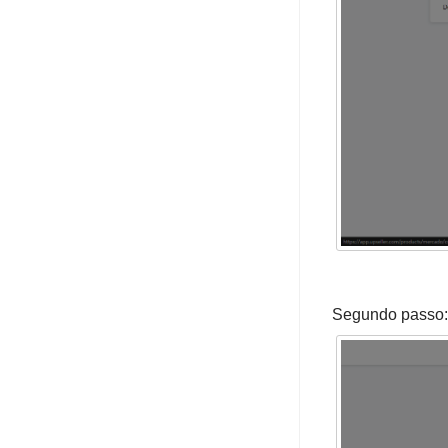
SAC
Integrações
Configurações
Conta
APP
Planos e Preços
Segundo passo: 