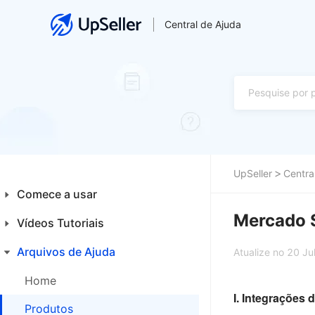
Central de Ajuda
UpSeller
Centra
Comece a usar
Mercado S
Vídeos Tutoriais
Introdução aos Iniciantes
Plataformas
Arquivos de Ajuda
Financeiro
Atualize no 20 J
Primeiros Passos
Integrações
Home
I. Integrações 
Produtos
Produtos