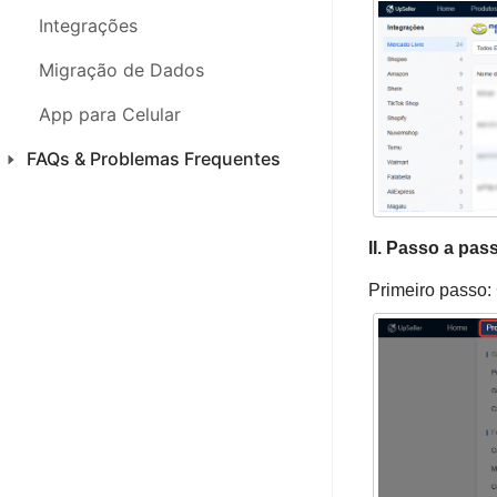
Integrações
Migração de Dados
App para Celular
FAQs & Problemas Frequentes
Produtos
Introdução
II. Passo a pa
Primeiro passo:
Pedidos
Notas Fiscais
Estoque
Análises
Financeiro