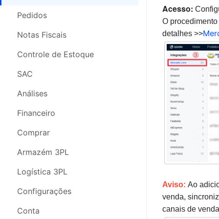
Acesso:
Configu
Pedidos
Pedidos
O procedimento 
Merc
Nota Fiscal
detalhes >>
Notas Fiscais
Estoque
Controle de Estoque
Análises
SAC
SAC
Análises
Compras
Financeiro
Configurações
Comprar
Segurança da Conta
Armazém 3PL
Webinars
Logística 3PL
Aviso:
Ao adici
Configurações
venda, sincroni
canais de venda
Conta