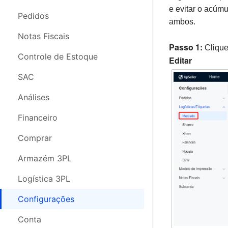
e evitar o acúm
Pedidos
Pedidos
ambos.
Nota Fiscal
Notas Fiscais
Passo 1:
Cliqu
Estoque
Controle de Estoque
Editar
Análises
SAC
SAC
Análises
Compras
Financeiro
Configurações
Comprar
Segurança da Conta
Armazém 3PL
Webinars
Logística 3PL
Configurações
Conta