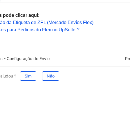
 pode clicar aqui:
ão da Etiqueta de ZPL (Mercado Envíos Flex)
r NF-es para Pedidos do Flex no UpSeller?
 - Configuração de Envio
Pr
e ajudou？
Sim
Não