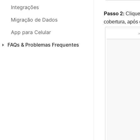
Integrações
Passo 2:
Clique
Migração de Dados
cobertura, após 
App para Celular
FAQs & Problemas Frequentes
Produtos
Introdução
Pedidos
Notas Fiscais
Estoque
Análises
Financeiro