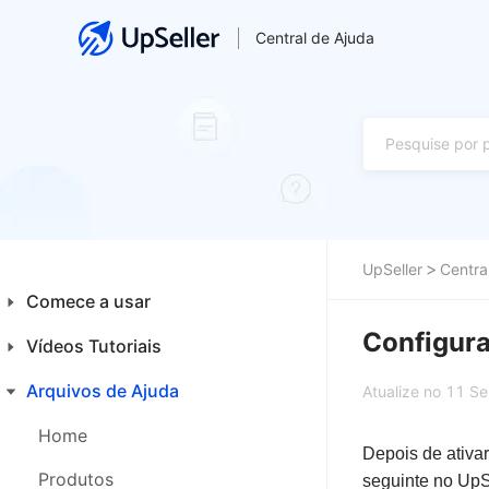
Central de Ajuda
UpSeller
Centra
Comece a usar
Configura
Vídeos Tutoriais
Introdução aos Iniciantes
Plataformas
Arquivos de Ajuda
Financeiro
Atualize no 11 S
Primeiros Passos
Integrações
Home
Depois de ativar
Produtos
Produtos
seguinte no UpSe