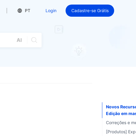
PT
Login
Cadastre-se Grátis
Novos Recurso
Edição em mas
pré-venda [Produtos]
Correções e m
Sincronização
[Produtos] Exp
produto da Sh