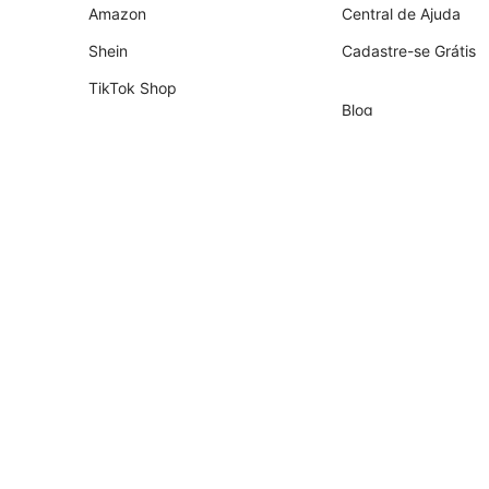
Amazon
Central de Ajuda
Shein
Cadastre-se Grátis
TikTok Shop
Blog
Shopify
Empresa
Nuvemshop
Parceiros
Temu
Contador
Falabella
Recrutamento de Pa
AliExpress
Magalu
Kwai Shop
Americanas