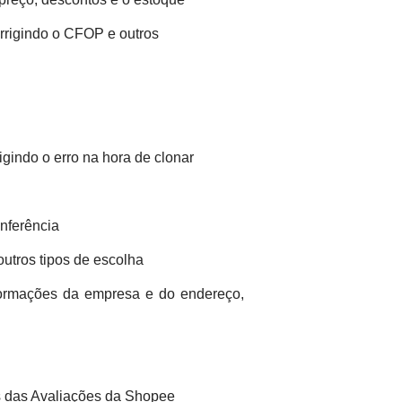
quantidade de 
orrigindo o CFOP e outros
automáticas da
Shopee
gindo o erro na hora de clonar
nferência
outros tipos de escolha
nformações da empresa e do endereço,
s das Avaliações da Shopee