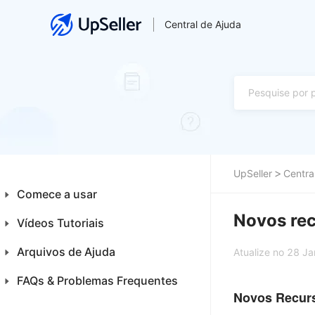
Central de Ajuda
UpSeller
Centra
Comece a usar
Novos re
Vídeos Tutoriais
Introdução aos Iniciantes
Plataformas
Arquivos de Ajuda
Financeiro
Atualize no 28 J
Primeiros Passos
Integrações
FAQs & Problemas Frequentes
Home
Novos Recur
Produtos
Produtos
Produtos