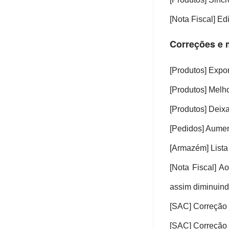
Integrações
Planos e Preços
[Nota Fiscal] Ed
Migração de Dados
Correções e 
App para Celular
[Produtos] Expo
[Produtos] Melh
[Produtos] Deix
[Pedidos] Aumen
[Armazém] Lista 
[Nota Fiscal] A
assim diminuindo
[SAC] Correção
[SAC] Correção 