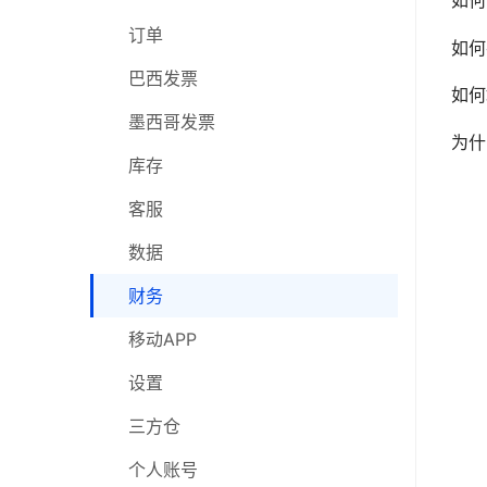
库存
订单
订单
如何
客服
巴西发票
巴西发票
如何
数据
墨西哥发票
墨西哥发票
为什
财务
采购
库存
移动APP
库存
客服
设置
客服
数据
三方仓
数据
财务
在线研讨会
财务
移动APP
移动APP
设置
设置
三方仓
三方仓
个人账号