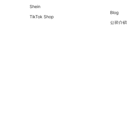
Shein
Blog
TikTok Shop
公司介绍
Shopify
合作伙伴
Nuvemshop
会计师
Temu
KOL招募
Falabella
AliExpress
Magalu
Kwai Shop
Americanas