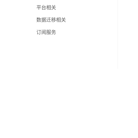
三方物流
平台相关
个人账号
数据迁移相关
功能更新日志
订阅服务