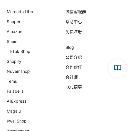
Mercado Libre
微信客服群
Shopee
帮助中心
Amazon
免费注册
Shein
Blog
TikTok Shop
公司介绍
Shopify
合作伙伴
Nuvemshop
会计师
Temu
KOL招募
Falabella
AliExpress
Magalu
Kwai Shop
Americanas