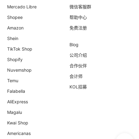
Mercado Libre
微信客服群
Shopee
帮助中心
Amazon
免费注册
Shein
Blog
TikTok Shop
公司介绍
Shopify
合作伙伴
Nuvemshop
会计师
Temu
KOL招募
Falabella
AliExpress
Magalu
Kwai Shop
Americanas