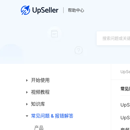
帮助中心
UpSe
开始使用
常见
视频教程
新手入门指南
新手操作指引
知识库
产品
Up
平台简介
订单
常见问题 & 报错解答
首页
Up
发票
产品
产品