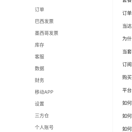
套餐
库存
订单
订单
订单
客服
巴西发票
巴西发票
当达
数据
墨西哥发票
墨西哥发票
为什
财务
采购
库存
当套
移动APP
库存
客服
订阅
设置
客服
数据
购买
三方仓
数据
财务
平台
在线研讨会
财务
移动APP
如何
移动APP
设置
设置
三方仓
如何
三方仓
个人账号
如何