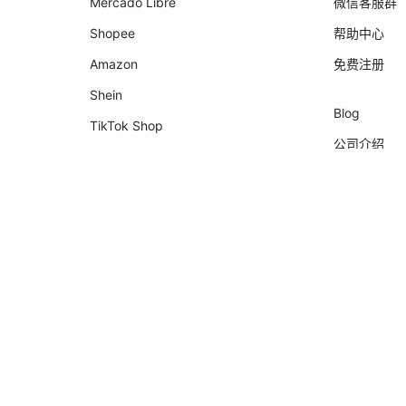
Mercado Libre
微信客服群
Shopee
帮助中心
Amazon
免费注册
Shein
Blog
TikTok Shop
公司介绍
Shopify
合作伙伴
Nuvemshop
会计师
Temu
KOL招募
Falabella
AliExpress
Magalu
Kwai Shop
Americanas