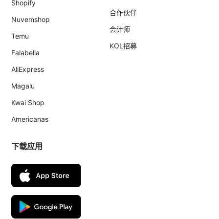
Shopify
合作伙伴
Nuvemshop
会计师
Temu
KOL招募
Falabella
AliExpress
Magalu
Kwai Shop
Americanas
下载应用