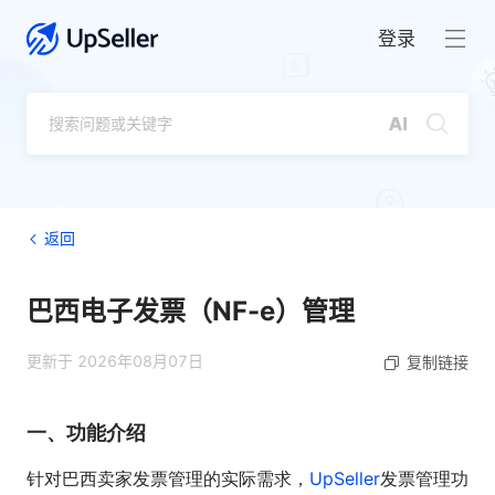
登录
返回
巴西电子发票（NF-e）管理
更新于 2026年08月07日
复制链接
一、功能介绍
针对巴西卖家发票管理的实际需求，
UpSeller
发票管理功