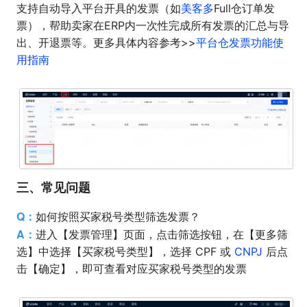
支持自动导入平台开具的发票（如
美客多
Full仓订单发
票），帮助卖家在ERP内一次性完成所有发票的汇总与导
出、开退票等。更多具体内容参考>>
平台仓发票功能使
用指南
三、常见问题
Q：
如何按照买家税号类型筛选发票？
A：
进入【发票管理】页面，点击筛选按钮，在【更多筛
选】中选择【买家税号类型】，选择 CPF 或
CNPJ
后点
击【确定】，即可查看对应买家税号类型的发票