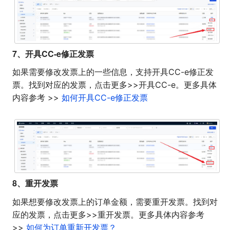
7、开具CC-e修正发票
如果需要修改发票上的一些信息，支持开具CC-e修正发
票。找到对应的发票，点击更多>>开具CC-e。更多具体
内容参考 >>
如何开具CC-e修正发票
8、重开发票
如果想要修改发票上的订单金额，需要重开发票。找到对
应的发票，点击更多>>重开发票。更多具体内容参考
>>
如何为订单重新开发票？