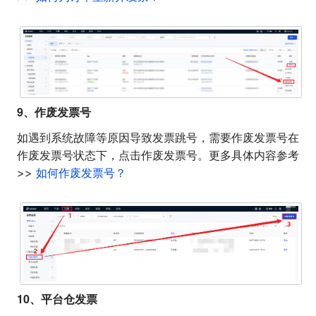
9、作废发票号
如遇到系统故障等原因导致发票跳号，需要作废发票号在
作废发票号状态下，点击作废发票号。更多具体内容参考
>>
如何作废发票号？
10、平台仓发票