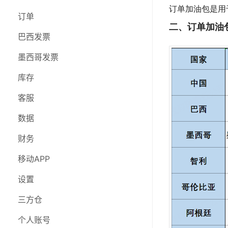
订单加油包是用
库存
订单
订单
二、订单加油
客服
巴西发票
巴西发票
数据
墨西哥发票
墨西哥发票
财务
采购
库存
移动APP
库存
客服
设置
客服
数据
三方仓
数据
财务
在线研讨会
财务
移动APP
移动APP
设置
设置
三方仓
三方仓
个人账号