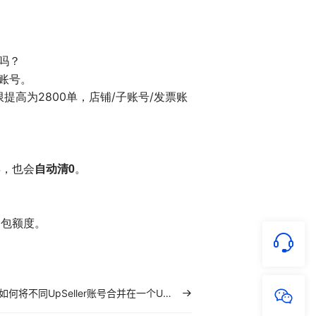
吗？
账号。
提高为2800单，店铺/子账号/发票账
自动清0
毕，也会
。
油包额度。
如何将不同UpSeller账号合并在一个UpSeller账号上？