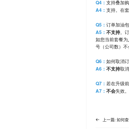
Q4：
支持叠加
A4：
支持。在
Q5：
订单加油包
A5：
不支持
。订
如您当前套餐为入
号（公司数）不
Q6：
如何取消
A6：
不支持
取
Q7：
若在升级
A7：
不会
失效
上一篇:
如何查