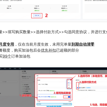
单量>>填写购买数量>>选择付款方式>>勾选同意协议，并进行支
月度专用
到期自动清零
，仅在当前月度生效，未用完单量
餐额度，购买加油包后会
优先补扣
已超额的部分
买
99个
订单加油包