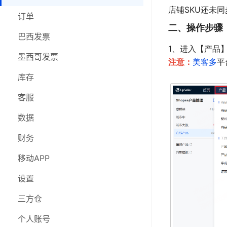
店铺SKU还未同
库存
订单
订单
二、操作步骤
客服
巴西发票
巴西发票
1、进入【产品】
数据
墨西哥发票
墨西哥发票
注意：
美客多
平
财务
采购
库存
移动APP
库存
客服
设置
客服
数据
三方仓
数据
财务
在线研讨会
财务
移动APP
移动APP
设置
设置
三方仓
三方仓
个人账号