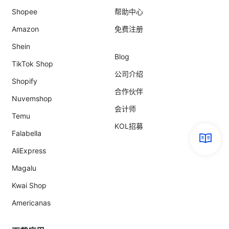
Shopee
帮助中心
Amazon
免费注册
Shein
Blog
TikTok Shop
公司介绍
Shopify
合作伙伴
Nuvemshop
会计师
Temu
KOL招募
Falabella
AliExpress
Magalu
Kwai Shop
Americanas