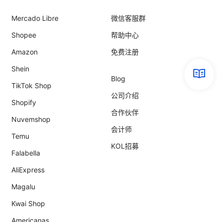
Mercado Libre
微信客服群
Shopee
帮助中心
Amazon
免费注册
Shein
Blog
TikTok Shop
公司介绍
Shopify
合作伙伴
Nuvemshop
会计师
Temu
KOL招募
Falabella
AliExpress
Magalu
Kwai Shop
Americanas