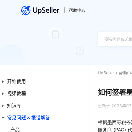
帮助中心
UpSeller
帮助中
开始使用
如何签署
视频教程
新手入门指南
新手操作指引
知识库
产品
更新于 2026年0
平台简介
订单
常见问题 & 报错解答
首页
根据墨西哥税务法
发票
产品
产品
服务商 (PAC) 