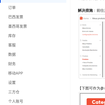
库存
订单
订单
解决措施
：前往
客服
巴西发票
巴西发票
数据
墨西哥发票
墨西哥发票
财务
采购
库存
移动APP
库存
客服
设置
客服
数据
三方仓
数据
财务
在线研讨会
财务
移动APP
移动APP
设置
【下图可作为参
设置
三方仓
三方仓
个人账号