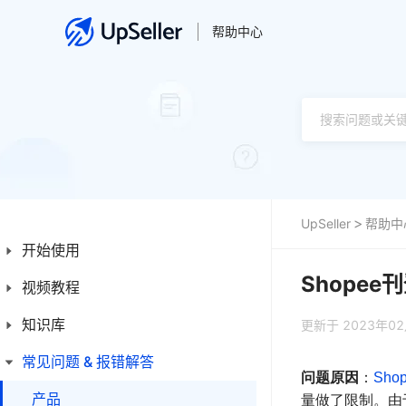
帮助中心
UpSeller
帮助中
开始使用
Shopee刊登
视频教程
新手入门指南
新手操作指引
知识库
产品
更新于 2023年0
平台简介
订单
常见问题 & 报错解答
首页
问题原因
：
Sho
发票
产品
产品
量做了限制。由