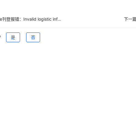
Shopee刊登报错：Invalid logistic info, shop channel not support for channel_id: 91003
下一篇
？
是
否