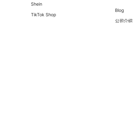
Shein
Blog
TikTok Shop
公司介绍
Shopify
合作伙伴
Nuvemshop
会计师
Temu
KOL招募
Falabella
AliExpress
Magalu
Kwai Shop
Americanas