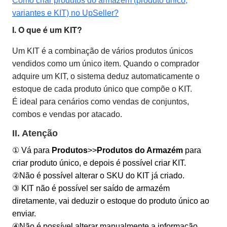
Como criar produtos do armazém (produto único,
variantes e KIT) no UpSeller?
I. O que é um KIT?
Um KIT é a combinação de vários produtos únicos
vendidos como um único item. Quando o comprador
adquire um KIT, o sistema deduz automaticamente o
estoque de cada produto único que compõe o KIT.
É ideal para cenários como vendas de conjuntos,
combos e vendas por atacado.
II. Atenção
①
Vá para
Produtos
>>
Produtos do Armazém
para
criar produto único, e depois é possível criar KIT.
②Não é possível alterar o SKU do KIT já criado.
③ KIT não é possível ser saído de armazém
diretamente, vai deduzir o estoque do produto único ao
enviar.
④Não é possível alterar manualmente a informação