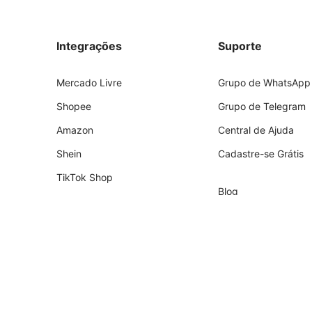
Integrações
Suporte
Mercado Livre
Grupo de WhatsApp
Shopee
Grupo de Telegram
Amazon
Central de Ajuda
Shein
Cadastre-se Grátis
TikTok Shop
Blog
Shopify
Empresa
Nuvemshop
Parceiros
Temu
Contador
Falabella
Recrutamento de Pa
AliExpress