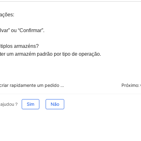
rações:
var” ou “Confirmar”.
ltiplos armazéns?
ter um armazém padrão por tipo de operação.
Como criar rapidamente um pedido de compra para reabastecer o estoque nas Estatísticas de Produtos Esgotados?
Próximo:
e ajudou？
Sim
Não