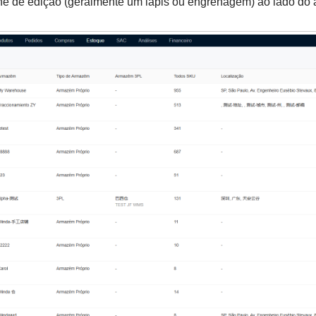
one de edição (geralmente um lápis ou engrenagem) ao lado d