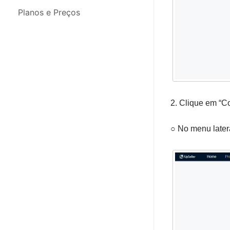
Integrações
Planos e Preços
Migração de Dados
App para Celular
2. Clique em “C
○ No menu later