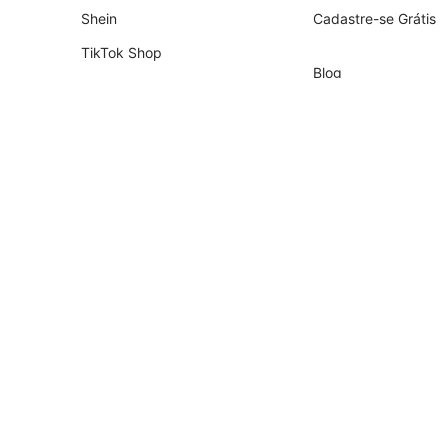
Shein
Cadastre-se Grátis
TikTok Shop
Blog
Shopify
Empresa
Nuvemshop
Parceiros
Temu
Contador
Falabella
Recrutamento de Pa
AliExpress
Magalu
Kwai Shop
Americanas