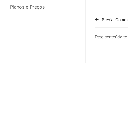
Integrações
Planos e Preços
Migração de Dados
Prévia:
App para Celular
Esse conteúdo t