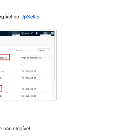
egível
no
UpSeller
.
 não elegível.