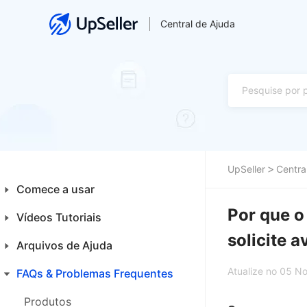
Central de Ajuda
UpSeller
Centra
Comece a usar
Por que o
Vídeos Tutoriais
Introdução aos Iniciantes
solicite a
Plataformas
Arquivos de Ajuda
Financeiro
Primeiros Passos
Atualize no 05 N
Integrações
FAQs & Problemas Frequentes
Home
Produtos
Produtos
Produtos