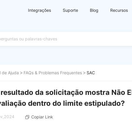
Integrações
Suporte
Blog
Recursos
l de Ajuda
FAQs & Problemas Frequentes
SAC
 resultado da solicitação mostra Não 
valiação dentro do limite estipulado?
ov,2024
Copiar Link