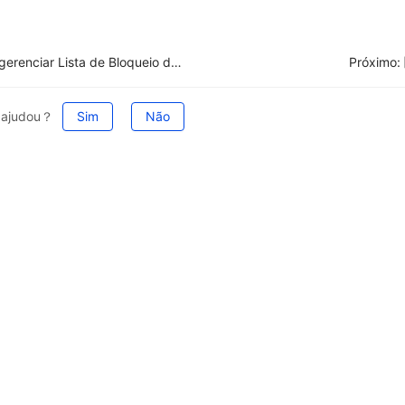
Como gerenciar Lista de Bloqueio do UpSeller para o Mercado Livre
Próximo:
e ajudou？
Sim
Não