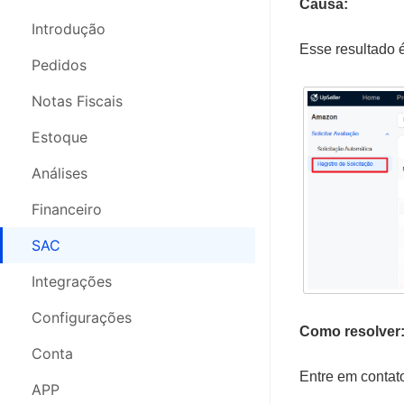
Causa:
Pedidos
Pedidos
Introdução
Esse resultado 
Nota Fiscal
Notas Fiscais
Pedidos
Estoque
Controle de Estoque
Notas Fiscais
Análises
SAC
Estoque
SAC
Análises
Análises
Compras
Financeiro
Financeiro
Configurações
Comprar
SAC
Segurança da Conta
Armazém 3PL
Integrações
Webinars
Logística 3PL
Configurações
Como resolver
Configurações
Conta
Entre em contat
Conta
APP