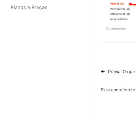
Integrações
Planos e Preços
Migração de Dados
App para Celular
Prévia:
Esse conteúdo t