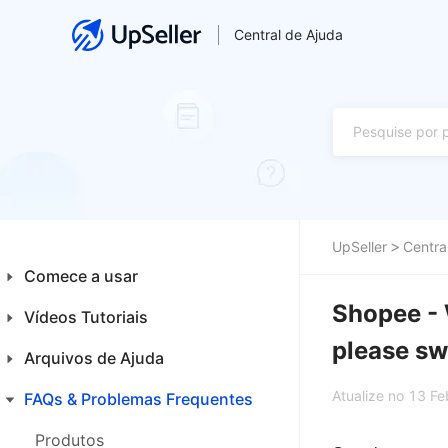
Central de Ajuda
UpSeller
Centra
Comece a usar
Shopee - 
Vídeos Tutoriais
Introdução aos Iniciantes
please sw
Plataformas
Arquivos de Ajuda
Financeiro
Primeiros Passos
Atualize no 13 F
Integrações
FAQs & Problemas Frequentes
Home
Produtos
Produtos
Produtos