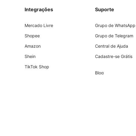
Integrações
Suporte
Mercado Livre
Grupo de WhatsApp
Shopee
Grupo de Telegram
Amazon
Central de Ajuda
Shein
Cadastre-se Grátis
TikTok Shop
Blog
Shopify
Empresa
Nuvemshop
Parceiros
Temu
Contador
Falabella
Recrutamento de Pa
AliExpress
Magalu