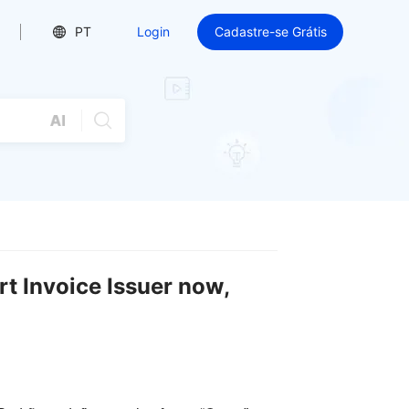
PT
Login
Cadastre-se Grátis
t Invoice Issuer now,