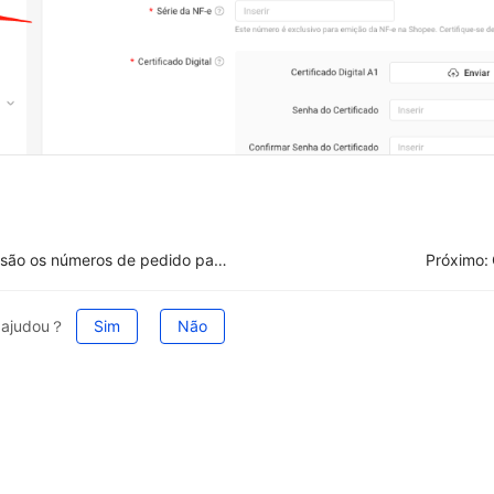
O que são os números de pedido pai e subpedido no Mercado Livre?
Próximo:
e ajudou？
Sim
Não