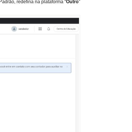
Outro
adrão, redefina na plataforma “
”