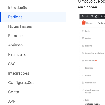
O motivo que oc
Pedidos
Pedidos
Introdução
em Shopee
Nota Fiscal
Notas Fiscais
Pedidos
Estoque
Controle de Estoque
Notas Fiscais
Análises
SAC
Estoque
SAC
Análises
Análises
Compras
Financeiro
Financeiro
Configurações
Comprar
SAC
Segurança da Conta
Armazém 3PL
Integrações
Webinars
Logística 3PL
Configurações
Configurações
Conta
Conta
APP