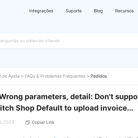
Integrações
Suporte
Blog
Recursos
l de Ajuda
FAQs & Problemas Frequentes
Pedidos
Wrong parameters, detail: Don't suppor
itch Shop Default to upload invoice...
eb,2023
Copiar Link