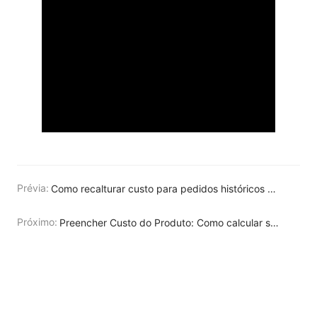
Prévia:
Como recalturar custo para pedidos históricos mapeados pelo UpSeller ERP?
Próximo:
Preencher Custo do Produto: Como calcular seu lucro automaticamente