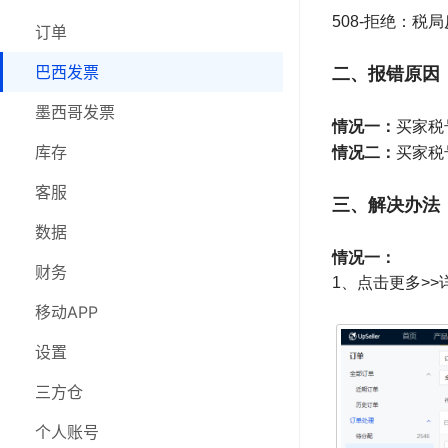
508-拒绝：
库存
订单
订单
客服
巴西发票
巴西发票
二、报错原因
数据
墨西哥发票
墨西哥发票
情况一：
买家税
财务
情况二：
采购
库存
买家税
移动APP
库存
客服
三、解决办法
设置
客服
数据
情况一：
三方仓
数据
财务
1、点击更多>
在线研讨会
财务
移动APP
移动APP
设置
设置
三方仓
三方仓
个人账号