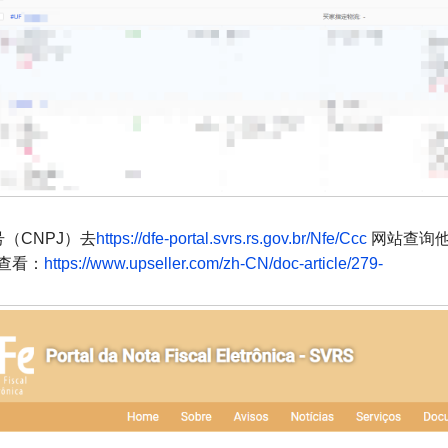
（CNPJ）去
https://dfe-portal.svrs.rs.gov.br/Nfe/Ccc
网站查询他
查看：
https://www.upseller.com/zh-CN/doc-article/279-