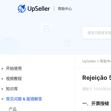
帮助中心
UpSeller
帮助中
开始使用
Rejeiç
视频教程
新手入门指南
新手操作指引
知识库
产品
更新于 2025年0
平台简介
订单
常见问题 & 报错解答
首页
一、开票报错
发票
产品
产品