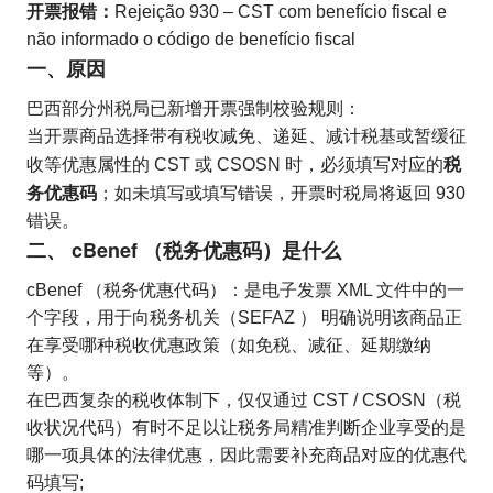
开票报错：
Rejeição 930 – CST com benefício fiscal e
não informado o código de benefício fiscal
一、
原因
巴西部分州税局已新增开票强制校验规则：
当开票商品选择带有税收减免、递延、减计税基或暂缓征
税
收等优惠属性的 CST 或 CSOSN 时，必须填写对应的
务优惠码
；如未填写或填写错误，开票时税局将返回 930
错误。
二、 cBenef （税务优惠码）是什么
cBenef （税务优惠代码）：是电子发票 XML 文件中的一
个字段，用于向税务机关（SEFAZ ） 明确说明该商品正
在享受哪种税收优惠政策（如免税、减征、延期缴纳
等）。
在巴西复杂的税收体制下，仅仅通过 CST / CSOSN（税
收状况代码）有时不足以让税务局精准判断企业享受的是
哪一项具体的法律优惠，因此需要补充商品对应的优惠代
码填写;