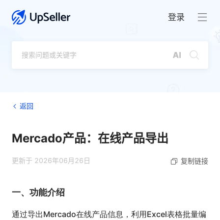
登录
返回
Mercado产品：在线产品导出
更新于 2026年06月26日
复制链接
一、功能介绍
通过导出Mercado在线产品信息，利用Excel表格批量编