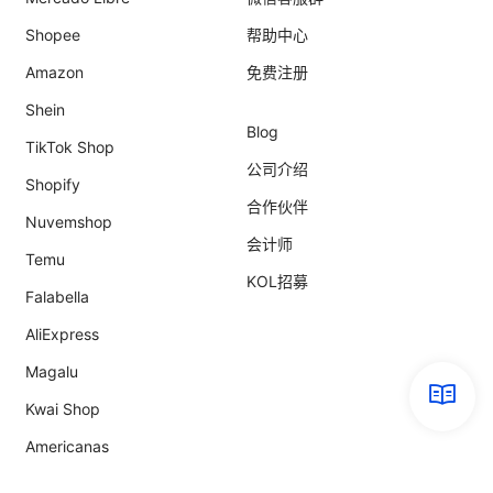
Shopee
帮助中心
Amazon
免费注册
Shein
Blog
TikTok Shop
公司介绍
Shopify
合作伙伴
Nuvemshop
会计师
Temu
KOL招募
Falabella
AliExpress
Magalu
Kwai Shop
Americanas