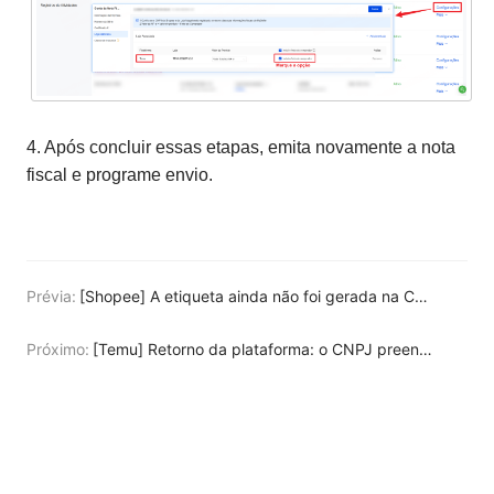
4. Após concluir essas etapas, emita novamente a nota
fiscal e programe envio.
Prévia:
[Shopee] A etiqueta ainda não foi gerada na Central de Vendedores da Shopee, o que levou a etiqueta falhada. Por favor, clique em "Obter Etiquetas" novamente.
Próximo:
[Temu] Retorno da plataforma: o CNPJ preenchido na Central de Vendedores da Temu é diferente do CNPJ configurado na conta de NF-e do UpSeller, o que impede a programação do pedido. Como resolver?