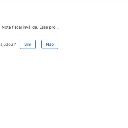
[Temu] Nota fiscal inválida. Esse problema pode ocorrer por um dos seguintes motivos: 1. O CNPJ utilizado para emissão da Temu é diferente do CNPJ da loja cadastrada na Central de Vendedores; 2. O valor da nota fiscal é igual a 0.
e ajudou？
Sim
Não