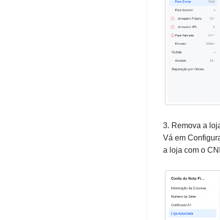
3. Remova a loj
Vá em Configura
a loja com o CN