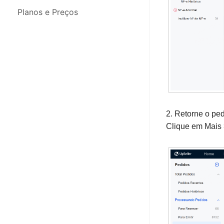
Integrações
Planos e Preços
Migração de Dados
App para Celular
2. Retorne o ped
Clique em Mais 