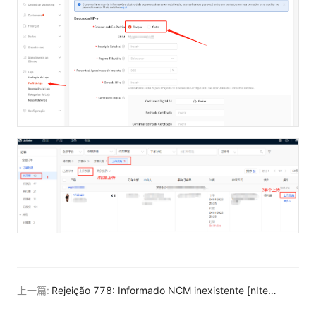
上一篇:
Rejeição 778: Informado NCM inexistente [nItem:1]