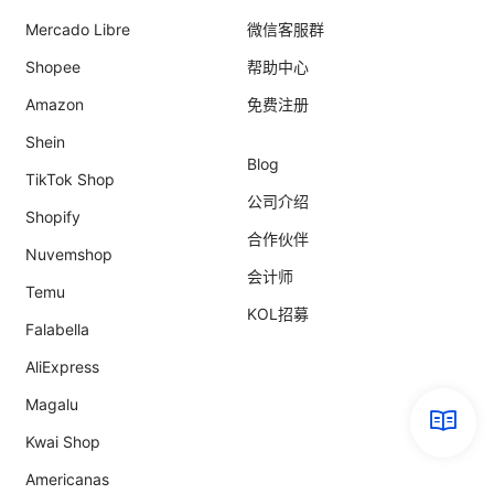
Mercado Libre
微信客服群
Shopee
帮助中心
Amazon
免费注册
Shein
Blog
TikTok Shop
公司介绍
Shopify
合作伙伴
Nuvemshop
会计师
Temu
KOL招募
Falabella
AliExpress
Magalu
Kwai Shop
Americanas