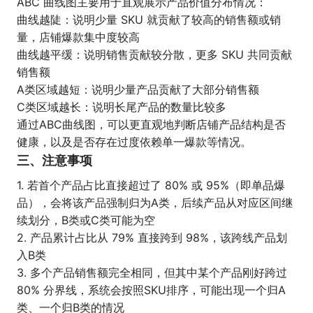
ABC 曲线图主要用于直观展示产品价值分布情况：
曲线越陡：说明少量 SKU 就贡献了较高的销售额或销
量，店铺爆款集中度较高
曲线越平缓：说明销售贡献较分散，更多 SKU 共同贡献
销售额
A类区域越短：说明少量产品贡献了大部分销售额
C类区域越长：说明长尾产品的数量比较多
通过ABC曲线图，可以更直观地判断店铺产品结构是否
健康，以及是否存在过度依赖单一爆款等情况。
三、注意事项
1. 若首个产品占比直接超过了 80% 或 95%（即单品爆
品），会将该产品强制归为A类，后续产品从对应区间继
续划分，B类或C类可能为空
2. 产品累计占比从 79% 直接跨到 98%，该跨线产品划
入B类
3. 多个产品销售额完全相同，但其中某个产品刚好跨过
80% 分界线，系统会按照SKU排序，可能出现一个归A
类、一个归B类的情况